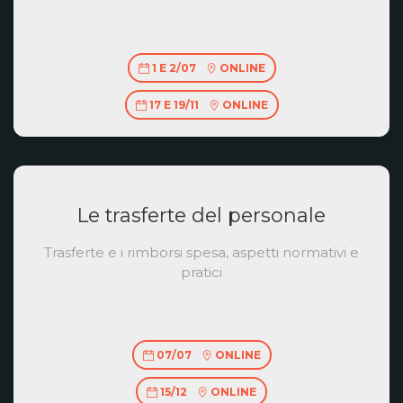
1 E 2/07
ONLINE
17 E 19/11
ONLINE
Le trasferte del personale
Trasferte e i rimborsi spesa, aspetti normativi e
pratici
07/07
ONLINE
15/12
ONLINE