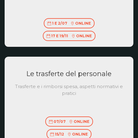
1 E 2/07
ONLINE
17 E 19/11
ONLINE
Le trasferte del personale
Trasferte e i rimborsi spesa, aspetti normativi e
pratici
07/07
ONLINE
15/12
ONLINE