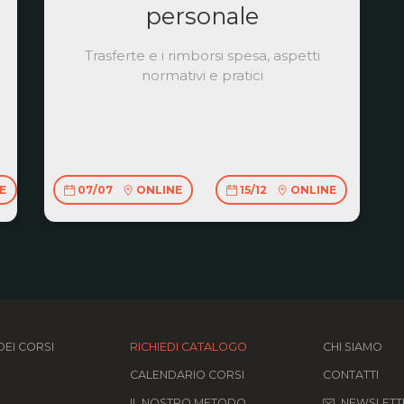
personale
Trasferte e i rimborsi spesa, aspetti
normativi e pratici
E
07/07
ONLINE
15/12
ONLINE
EI CORSI
RICHIEDI CATALOGO
CHI SIAMO
CALENDARIO CORSI
CONTATTI
IL NOSTRO METODO
NEWSLETT