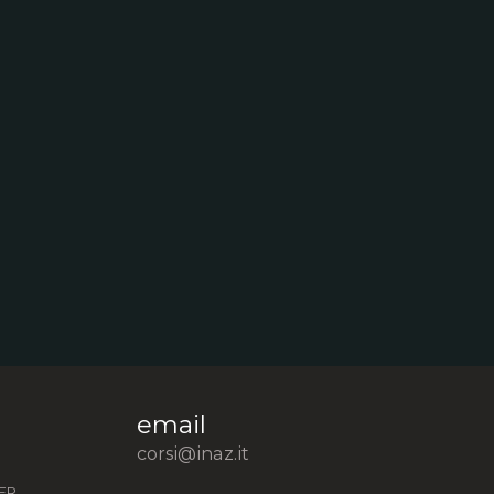
email
corsi@inaz.it
ER