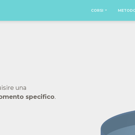
CORSI
METOD
uisire una
omento specifico
.