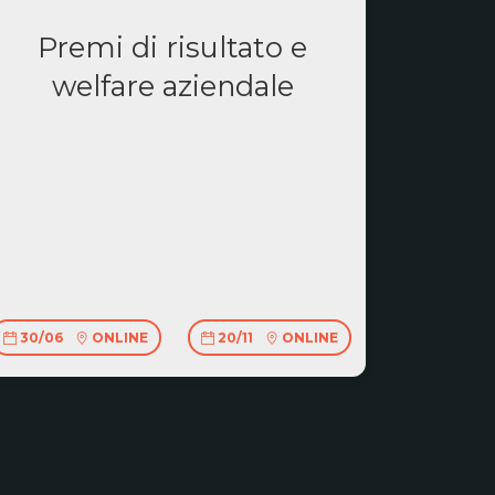
Premi di risultato e
welfare aziendale
30/06
ONLINE
20/11
ONLINE