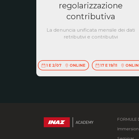
regolarizzazione
contributiva
La denuncia unificata mensile dei dati
retributivi e contributivi
1 E 2/07
ONLINE
17 E 19/11
ONLIN
FORMULE D
Immersion
Seminar