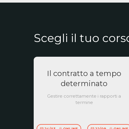
Scegli il tuo cors
Il contratto a tempo
determinato
Gestire correttamente i rapporti a
termine
24/03
ONLINE
22/09
ONLINE