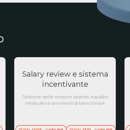
o
Salary review e sistema
incentivante
Gestione delle revisioni salariali, equilibri
retributivi e strumenti di benchmark
DAL 12/05
ONLINE
DAL 13/11
ONLINE