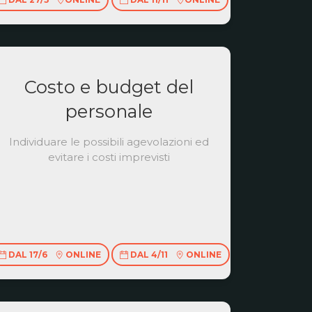
Costo e budget del
personale
Individuare le possibili agevolazioni ed
evitare i costi imprevisti
DAL 17/6
ONLINE
DAL 4/11
ONLINE