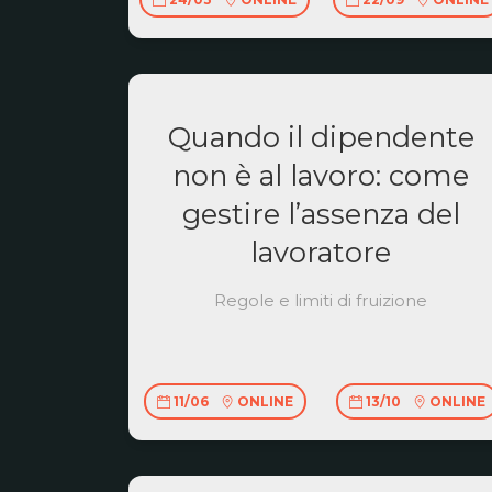
Quando il dipendente
non è al lavoro: come
gestire l’assenza del
lavoratore
Regole e limiti di fruizione
11/06
ONLINE
13/10
ONLINE