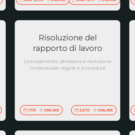
Risoluzione del
rapporto di lavoro
Licenziamento, dimissioni e risoluzione
consensuale: regole e procedure
17/6
ONLINE
22/10
ONLINE