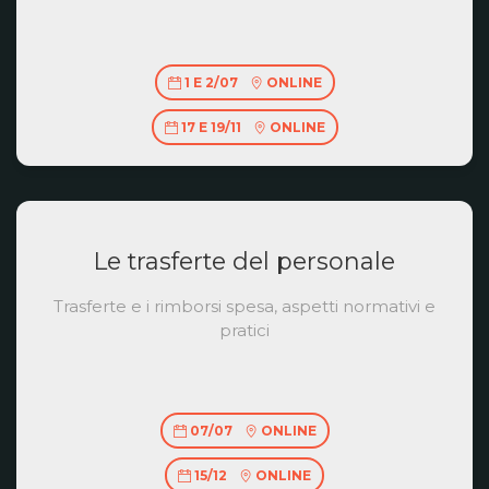
1 E 2/07
ONLINE
17 E 19/11
ONLINE
Le trasferte del personale
Trasferte e i rimborsi spesa, aspetti normativi e
pratici
07/07
ONLINE
15/12
ONLINE