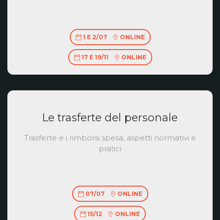
1 E 2/07
ONLINE
17 E 19/11
ONLINE
Le trasferte del personale
Trasferte e i rimborsi spesa, aspetti normativi e
pratici
07/07
ONLINE
15/12
ONLINE