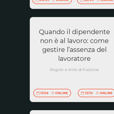
Quando il dipendente
non è al lavoro: come
gestire l’assenza del
lavoratore
Regole e limiti di fruizione
11/06
ONLINE
13/10
ONLINE