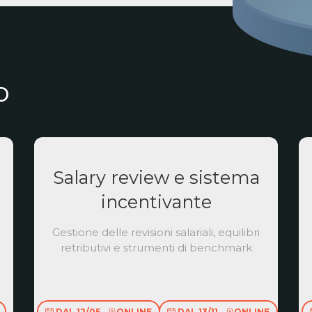
o
Salary review e sistema
incentivante
Gestione delle revisioni salariali, equilibri
retributivi e strumenti di benchmark
DAL 12/05
ONLINE
DAL 13/11
ONLINE