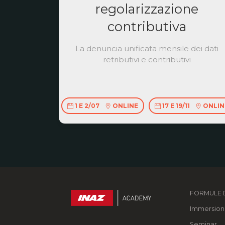
regolarizzazione
contributiva
La denuncia unificata mensile dei dati
retributivi e contributivi
1 E 2/07
ONLINE
17 E 19/11
ONLIN
FORMULE D
Immersion
Seminar