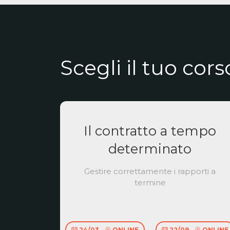
Scegli il tuo cors
Il contratto a tempo
determinato
Gestire correttamente i rapporti a
termine
24/03
ONLINE
22/09
ONLINE