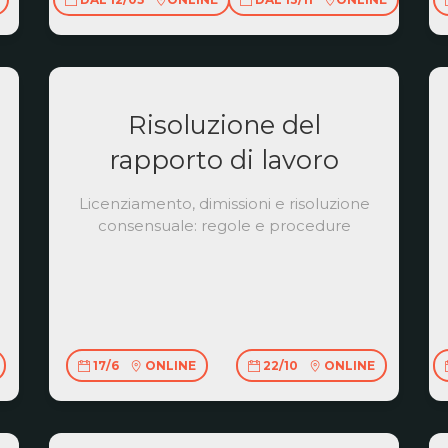
Risoluzione del
rapporto di lavoro
Licenziamento, dimissioni e risoluzione
consensuale: regole e procedure
17/6
ONLINE
22/10
ONLINE