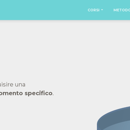
CORSI
METOD
uisire una
omento specifico
.