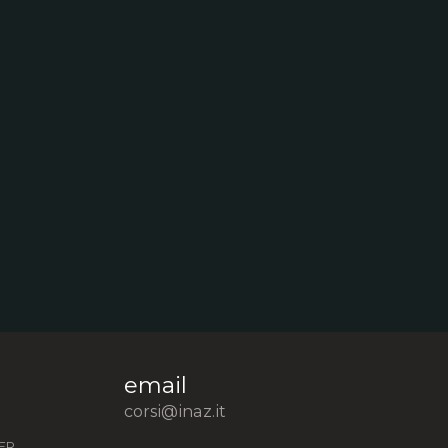
email
corsi@inaz.it
ER