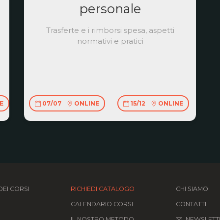
personale
Trasferte e i rimborsi spesa, aspetti
normativi e pratici
E
07/07
ONLINE
15/12
ONLINE
EI CORSI
RICHIEDI CATALOGO
CHI SIAMO
CALENDARIO CORSI
CONTATTI
IL NOSTRO METODO
NEWSLETT