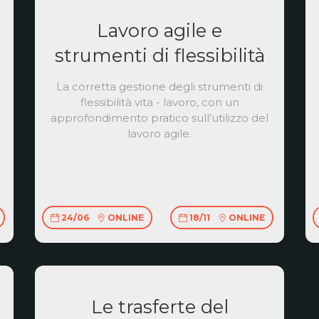
Lavoro agile e
strumenti di flessibilità
La corretta gestione degli strumenti di
flessibilità vita - lavoro, con un
approfondimento pratico sull’utilizzo del
lavoro agile.
24/06
ONLINE
18/11
ONLINE
Le trasferte del