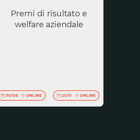
Premi di risultato e
welfare aziendale
30/06
ONLINE
20/11
ONLINE