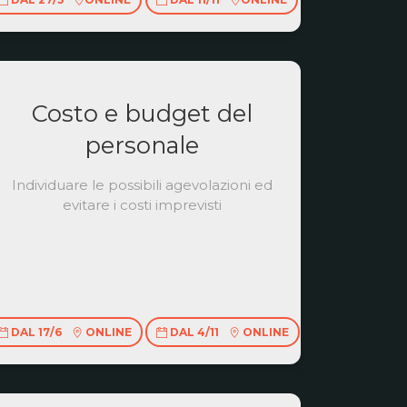
Costo e budget del
personale
Individuare le possibili agevolazioni ed
evitare i costi imprevisti
DAL 17/6
ONLINE
DAL 4/11
ONLINE