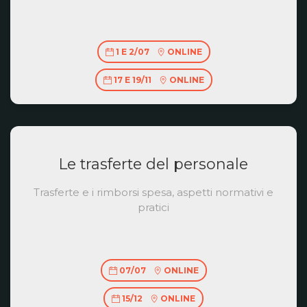
1 E 2/07
ONLINE
17 E 19/11
ONLINE
Le trasferte del personale
Trasferte e i rimborsi spesa, aspetti normativi e
pratici
07/07
ONLINE
15/12
ONLINE