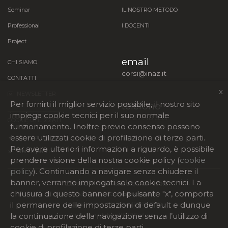
Seminar
IL NOSTRO METODO
Professional
I DOCENTI
Project
email
CHI SIAMO
corsi@inaz.it
CONTATTI
x
NEWSLETTER
Per fornirti il miglior servizio possibile, il nostro sito
telefono
impiega cookie tecnici per il suo normale
02 27718 333
COOKIE UTILIZZATI
funzionamento. Inoltre previo consenso possono
essere utilizzati cookie di profilazione di terze parti.
✓
Tecnici
Per avere ulteriori informazioni a riguardo, è possibile
x
Terze parti
prendere visione della nostra cookie policy (
cookie
policy
). Continuando a navigare senza chiudere il
banner, verranno impiegati solo cookie tecnici. La
©
2026 INAZ srl - Viale Monza 268, 20128 MILANO
chiusura di questo banner col pulsante "x", comporta
P. Iva 05026960962 -
inaz@legalmail.it
il permanere delle impostazioni di default e dunque
Registro Imprese di Milano nr 05026960962
la continuazione della navigazione senza l’utilizzo di
Capitale sociale Euro 1.000.000 int. vers.
cookie di profilazione di terze parti.