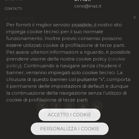
corsi@inaz.it
CONTATTI
x
NEWSLETTER
Per fornirti il miglior servizio possibile, il nostro sito
telefono
impiega cookie tecnici per il suo normale
02 27718 333
COOKIE UTILIZZATI
funzionamento. Inoltre previo consenso possono
essere utilizzati cookie di profilazione di terze parti.
✓
Tecnici
Per avere ulteriori informazioni a riguardo, è possibile
x
Terze parti
prendere visione della nostra cookie policy (
cookie
policy
). Continuando a navigare senza chiudere il
banner, verranno impiegati solo cookie tecnici. La
©
2026 INAZ srl - Viale Monza 268, 20128 MILANO
chiusura di questo banner col pulsante "x", comporta
P. Iva 05026960962 -
inaz@legalmail.it
il permanere delle impostazioni di default e dunque
Registro Imprese di Milano nr 05026960962
la continuazione della navigazione senza l’utilizzo di
Capitale sociale Euro 1.000.000 int. vers.
cookie di profilazione di terze parti.
ACCETTO I COOKIE
|
|
|
Condizioni generali
Note Legali
Cookie
Privacy
PERSONALIZZA I COOKIE