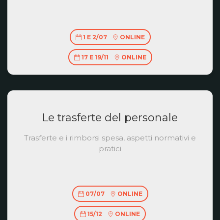
1 E 2/07
ONLINE
17 E 19/11
ONLINE
Le trasferte del personale
Trasferte e i rimborsi spesa, aspetti normativi e
pratici
07/07
ONLINE
15/12
ONLINE