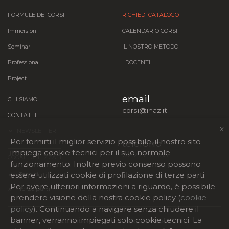
FORMULE DEI CORSI
RICHIEDI CATALOGO
Immersion
CALENDARIO CORSI
Seminar
IL NOSTRO METODO
Professional
I DOCENTI
Project
email
CHI SIAMO
corsi@inaz.it
CONTATTI
x
NEWSLETTER
Per fornirti il miglior servizio possibile, il nostro sito
telefono
impiega cookie tecnici per il suo normale
02 27718 333
COOKIE UTILIZZATI
funzionamento. Inoltre previo consenso possono
✓
Tecnici
essere utilizzati cookie di profilazione di terze parti.
Per avere ulteriori informazioni a riguardo, è possibile
x
Terze parti
prendere visione della nostra cookie policy (
cookie
policy
). Continuando a navigare senza chiudere il
banner, verranno impiegati solo cookie tecnici. La
©
2026 INAZ srl - Viale Monza 268, 20128 MILANO