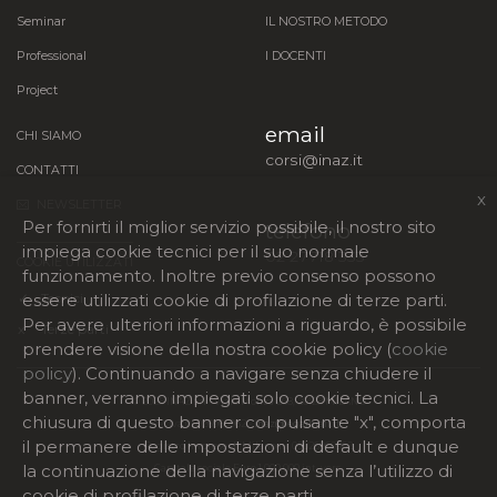
Seminar
IL NOSTRO METODO
Professional
I DOCENTI
Project
email
CHI SIAMO
corsi@inaz.it
CONTATTI
x
NEWSLETTER
Per fornirti il miglior servizio possibile, il nostro sito
telefono
impiega cookie tecnici per il suo normale
02 27718 333
COOKIE UTILIZZATI
funzionamento. Inoltre previo consenso possono
essere utilizzati cookie di profilazione di terze parti.
✓
Tecnici
Per avere ulteriori informazioni a riguardo, è possibile
x
Terze parti
prendere visione della nostra cookie policy (
cookie
policy
). Continuando a navigare senza chiudere il
banner, verranno impiegati solo cookie tecnici. La
©
2026 INAZ srl - Viale Monza 268, 20128 MILANO
chiusura di questo banner col pulsante "x", comporta
P. Iva 05026960962 -
inaz@legalmail.it
il permanere delle impostazioni di default e dunque
Registro Imprese di Milano nr 05026960962
la continuazione della navigazione senza l’utilizzo di
Capitale sociale Euro 1.000.000 int. vers.
cookie di profilazione di terze parti.